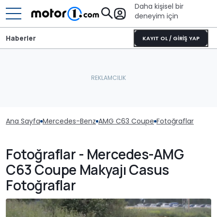
Daha kişisel bir
deneyim için
Haberler
KAYIT OL / GİRİŞ YAP
Ana Sayfa
Mercedes-Benz
AMG C63 Coupe
Fotoğraflar
Fotoğraflar - Mercedes-AMG
C63 Coupe Makyajı Casus
Fotoğraflar