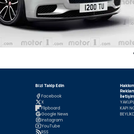
Bizi Takip Edin
Hakkım
Reklam
Facebook
İletişi
X
YAKUPL
Flipboard
KAPI N
Google News
BEYLİK
Instagram
YouTube
RSS