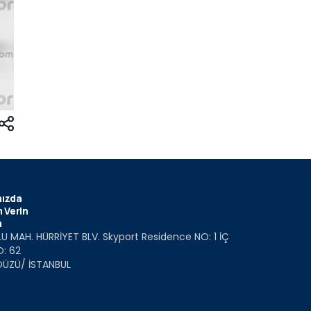
ızda
 Verin
m
U MAH. HÜRRİYET BLV. Skyport Residence NO: 1 İÇ
O: 62
DÜZÜ/ İSTANBUL