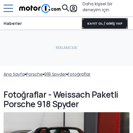
Daha kişisel bir
deneyim için
Haberler
KAYIT OL / GİRİŞ YAP
Ana Sayfa
Porsche
918 Spyder
Fotoğraflar
Fotoğraflar - Weissach Paketli
Porsche 918 Spyder