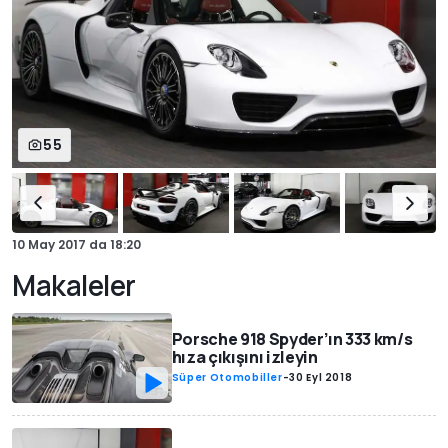
55
10 May 2017
da
18:20
Makaleler
Porsche 918 Spyder’ın 333 km/s
hıza çıkışını izleyin
Süper Otomobiller
-
30 Eyl 2018