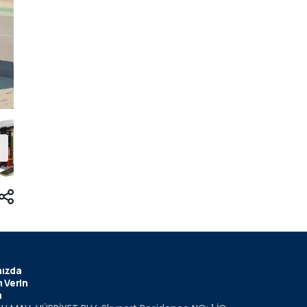
ızda
 Verin
m