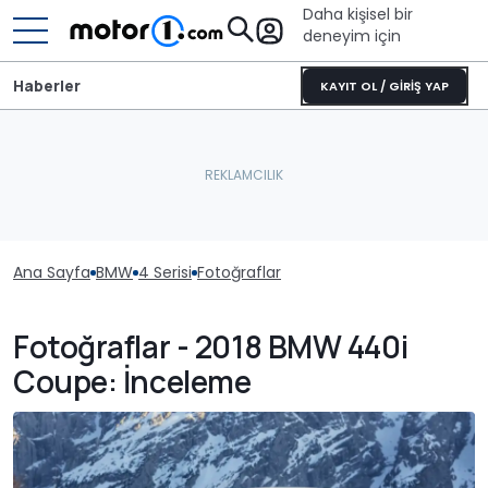
Daha kişisel bir
deneyim için
Haberler
KAYIT OL / GİRİŞ YAP
Ana Sayfa
BMW
4 Serisi
Fotoğraflar
Fotoğraflar - 2018 BMW 440i
Coupe: İnceleme