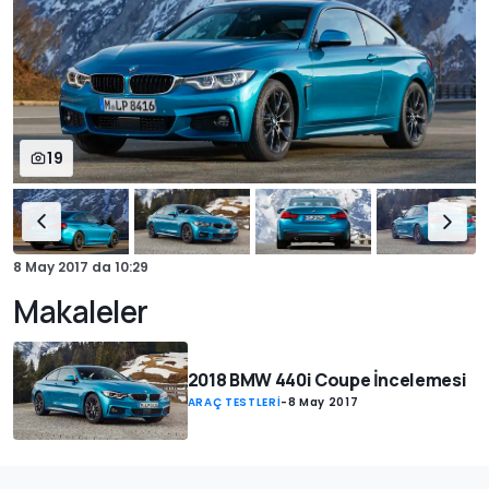
19
8 May 2017
da
10:29
Makaleler
2018 BMW 440i Coupe İncelemesi
ARAÇ TESTLERİ
-
8 May 2017