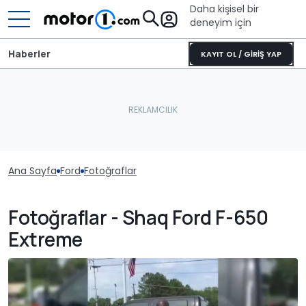
Daha kişisel bir
deneyim için
Haberler
KAYIT OL / GİRİŞ YAP
Ana Sayfa
Ford
Fotoğraflar
Fotoğraflar - Shaq Ford F-650
Extreme