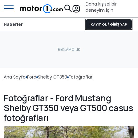
Daha kişisel bir
deneyim için
Haberler
KAYIT OL / GİRİŞ YAP
Ana Sayfa
Ford
Shelby GT350
Fotoğraflar
Fotoğraflar - Ford Mustang
Shelby GT350 veya GT500 casus
fotoğrafları