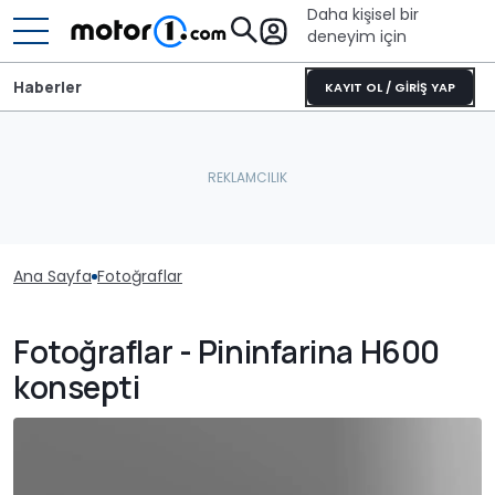
Daha kişisel bir
deneyim için
Haberler
KAYIT OL / GİRİŞ YAP
Ana Sayfa
Fotoğraflar
Fotoğraflar - Pininfarina H600
konsepti