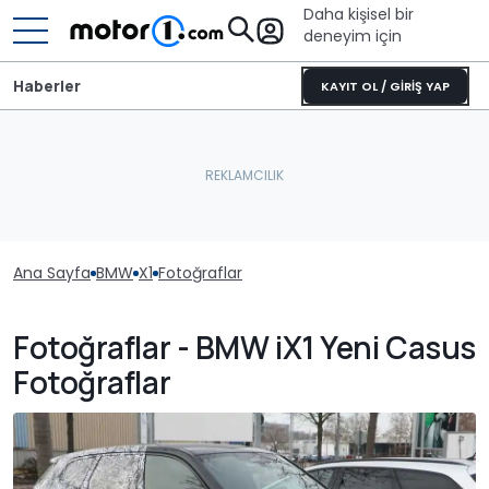
Daha kişisel bir
deneyim için
Haberler
KAYIT OL / GİRİŞ YAP
Ana Sayfa
BMW
X1
Fotoğraflar
Fotoğraflar - BMW iX1 Yeni Casus
Fotoğraflar