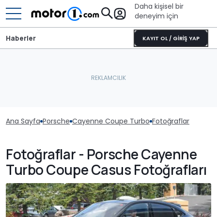
Daha kişisel bir
deneyim için
Haberler
KAYIT OL / GİRİŞ YAP
Ana Sayfa
Porsche
Cayenne Coupe Turbo
Fotoğraflar
Fotoğraflar - Porsche Cayenne
Turbo Coupe Casus Fotoğrafları