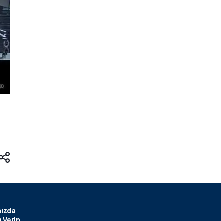
ızda
 Verin