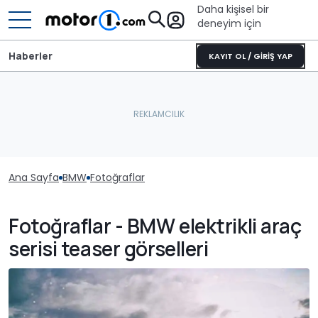
Daha kişisel bir
deneyim için
Haberler
KAYIT OL / GİRİŞ YAP
Ana Sayfa
BMW
Fotoğraflar
Fotoğraflar - BMW elektrikli araç
serisi teaser görselleri