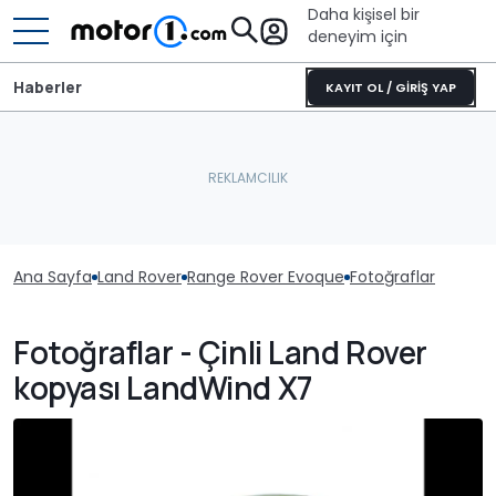
Daha kişisel bir
deneyim için
Haberler
KAYIT OL / GİRİŞ YAP
Ana Sayfa
Land Rover
Range Rover Evoque
Fotoğraflar
Fotoğraflar - Çinli Land Rover
kopyası LandWind X7