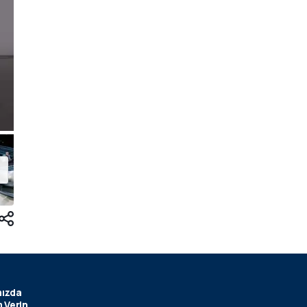
ızda
 Verin