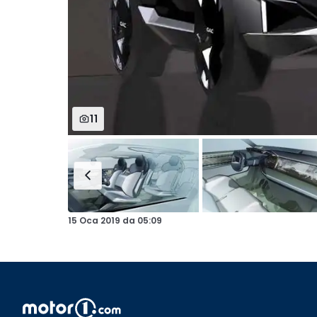
11
15 Oca 2019
da
05:09