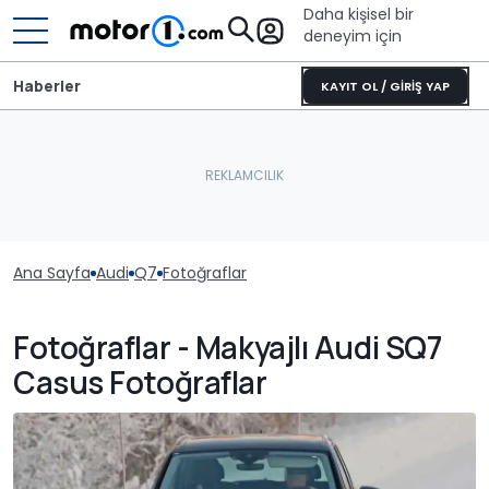
Daha kişisel bir
deneyim için
Haberler
KAYIT OL / GİRİŞ YAP
Ana Sayfa
Audi
Q7
Fotoğraflar
Fotoğraflar - Makyajlı Audi SQ7
Casus Fotoğraflar