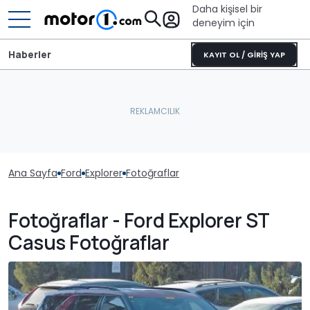
Daha kişisel bir
deneyim için
Haberler
KAYIT OL / GİRİŞ YAP
Ana Sayfa
Ford
Explorer
Fotoğraflar
Fotoğraflar - Ford Explorer ST
Casus Fotoğraflar