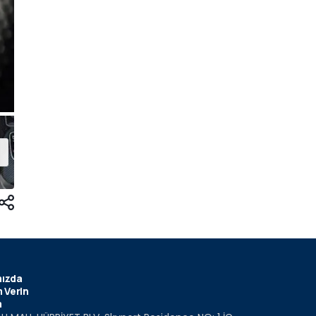
ızda
 Verin
m