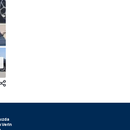
ızda
 Verin
m