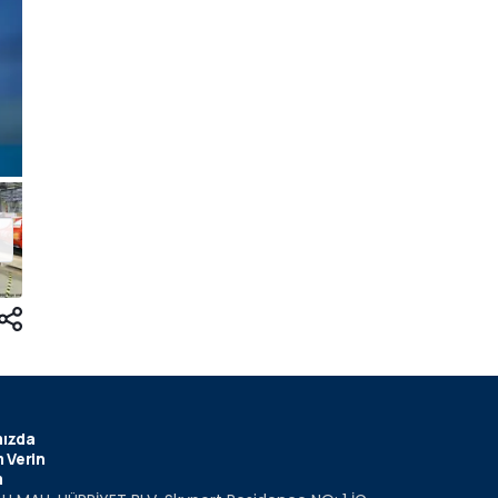
ızda
 Verin
m