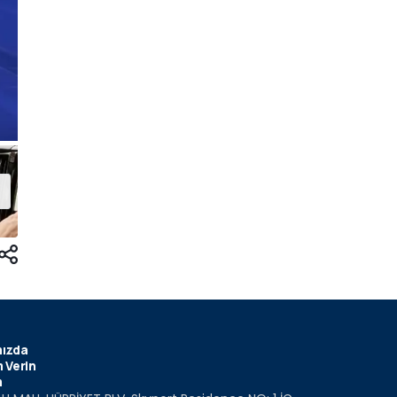
ızda
 Verin
m