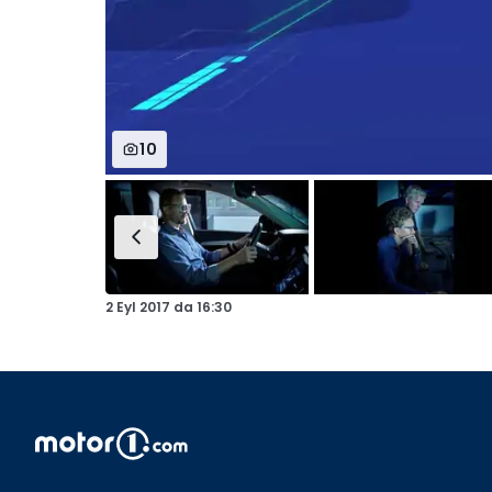
10
2 Eyl 2017
da
16:30