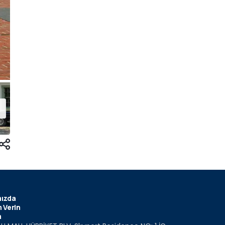
ızda
 Verin
m