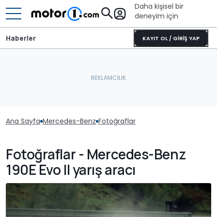
Daha kişisel bir
deneyim için
Haberler
KAYIT OL / GİRİŞ YAP
Ana Sayfa
Mercedes-Benz
Fotoğraflar
Fotoğraflar - Mercedes-Benz
190E Evo II yarış aracı