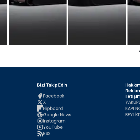
Bizi Takip Edin
Hakkım
Reklam
Facebook
İletişi
X
YAKUPL
Flipboard
KAPI N
Google News
BEYLİK
Instagram
YouTube
RSS