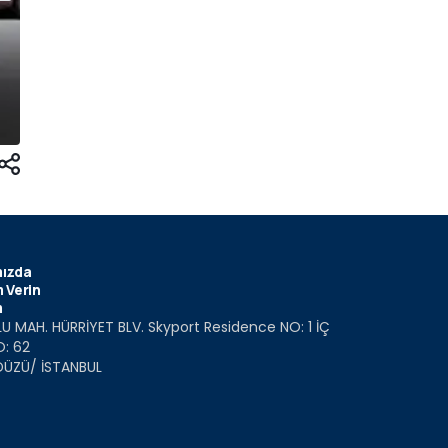
ızda
 Verin
m
U MAH. HÜRRİYET BLV. Skyport Residence NO: 1 İÇ
O: 62
DÜZÜ/ İSTANBUL