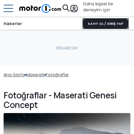
Daha kişisel bir
deneyim için
Haberler
KAYIT OL / GİRİŞ YAP
Ana Sayfa
Maserati
Fotoğraflar
Fotoğraflar - Maserati Genesi
Concept