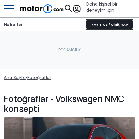
Daha kişisel bir
deneyim için
Haberler
KAYIT OL / GİRİŞ YAP
Ana Sayfa
Fotoğraflar
Fotoğraflar - Volkswagen NMC
konsepti