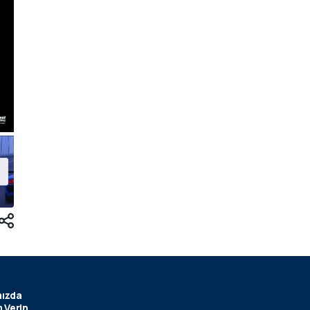
ızda
 Verin