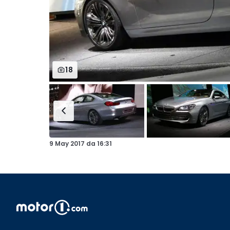
18
9 May 2017
da
16:31