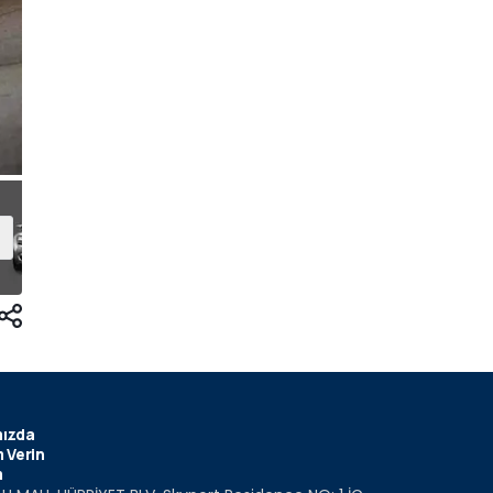
ızda
 Verin
m