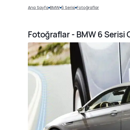
Ana Sayfa
BMW
6 Serisi
Fotoğraflar
Fotoğraflar - BMW 6 Serisi