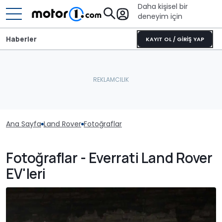
Daha kişisel bir
deneyim için
Haberler
KAYIT OL / GİRİŞ YAP
Ana Sayfa
Land Rover
Fotoğraflar
Fotoğraflar - Everrati Land Rover
EV'leri