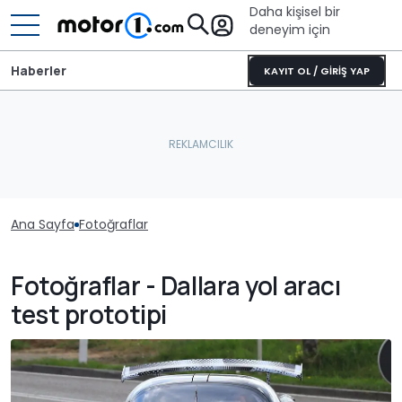
Daha kişisel bir
deneyim için
Haberler
KAYIT OL / GİRİŞ YAP
Ana Sayfa
Fotoğraflar
Fotoğraflar - Dallara yol aracı
test prototipi