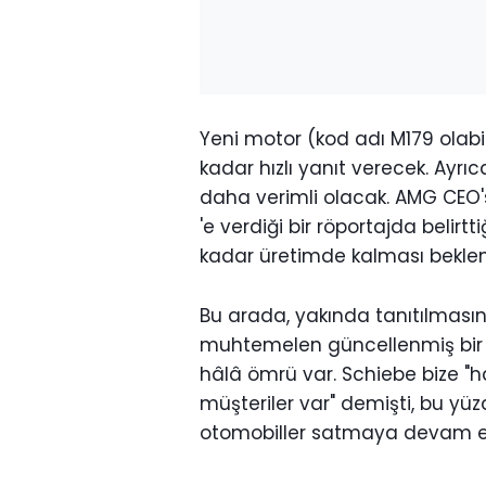
Yeni motor (kod adı M179 olabilir
kadar hızlı yanıt verecek. Ayrı
daha verimli olacak. AMG CEO'
'e verdiği bir röportajda belir
kadar üretimde kalması beklen
Bu arada, yakında tanıtılmasın
muhtemelen güncellenmiş bir M
hâlâ ömrü var. Schiebe bize "hâ
müşteriler var" demişti, bu yüz
otomobiller satmaya devam e