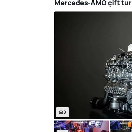
Mercedes-AMG çift turb
8