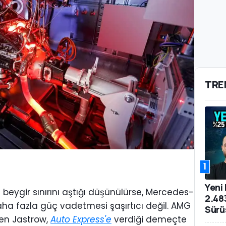
TRE
1
Yeni
 beygir sınırını aştığı düşünülürse, Mercedes-
2.48
aha fazla güç vadetmesi şaşırtıcı değil. AMG
Sürü
fen Jastrow,
Auto Express'e
verdiği demeçte