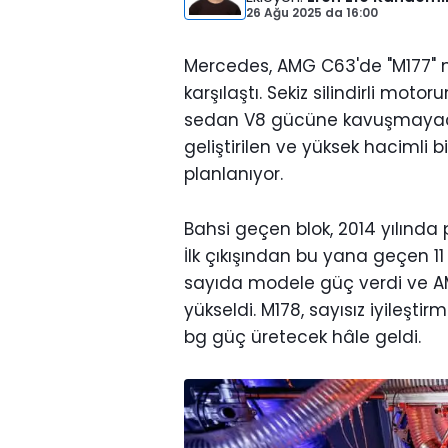
26 Ağu 2025
da
16:00
Mercedes, AMG C63'de "M177" mo
karşılaştı. Sekiz silindirli mot
sedan V8 gücüne kavuşmayaca
geliştirilen ve yüksek hacimli
planlanıyor.
Bahsi geçen blok, 2014 yılında
İlk çıkışından bu yana geçen 11 yı
sayıda modele güç verdi ve A
yükseldi. M178, sayısız iyileşt
bg güç üretecek hâle geldi.