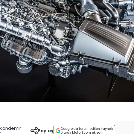
e Kandemir
Google'da tercih edilen kaynak
Paylaş
r
olarak Motor1.com ekleyin