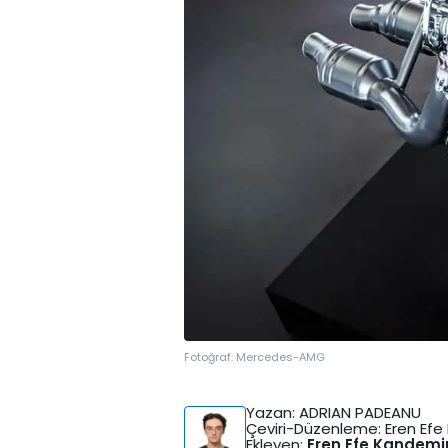
Fotoğraf:
Mercedes-AMG
Yazan
: ADRIAN PADEANU
Çeviri-Düzenleme
: Eren Ef
Ekleyen
:
Eren Efe Kandemi