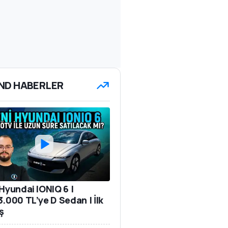
ND HABERLER
 Hyundai IONIQ 6 |
3.000 TL’ye D Sedan | İlk
ş