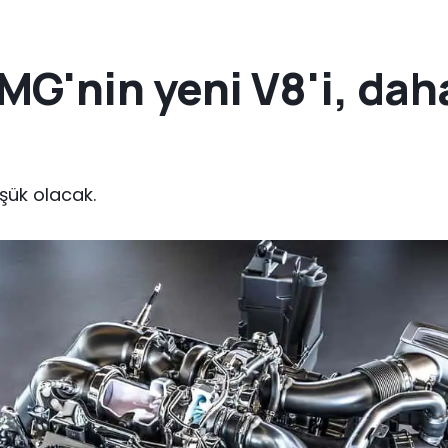
G'nin yeni V8'i, daha
şük olacak.