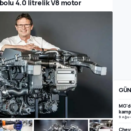
olu 4.0 litrelik V8 motor
GÜN
MG'de
kamp
9 Ağu
Chevr