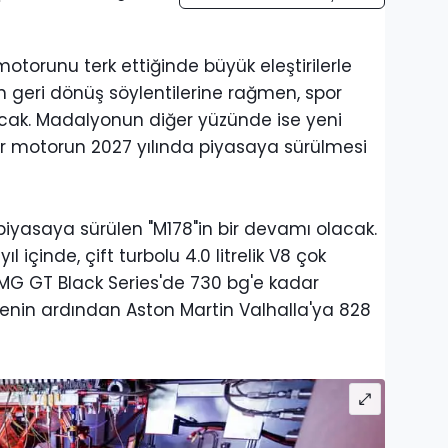
torunu terk ettiğinde büyük eleştirilerle
orun geri dönüş söylentilerine rağmen, spor
k. Madalyonun diğer yüzünde ise yeni
 bir motorun 2027 yılında piyasaya sürülmesi
 piyasaya sürülen "M178"in bir devamı olacak.
l içinde, çift turbolu 4.0 litrelik V8 çok
MG GT Black Series'de 730 bg'e kadar
irmenin ardından Aston Martin Valhalla'ya 828