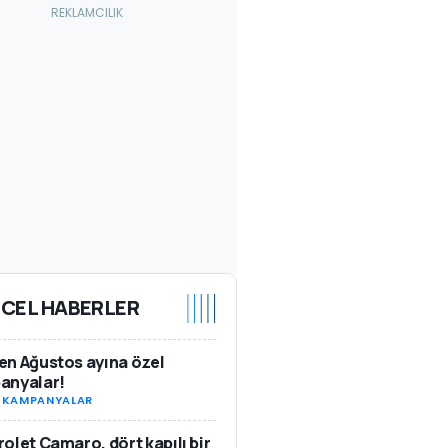
CEL HABERLER
n Ağustos ayına özel
anyalar!
-
KAMPANYALAR
olet Camaro, dört kapılı bir