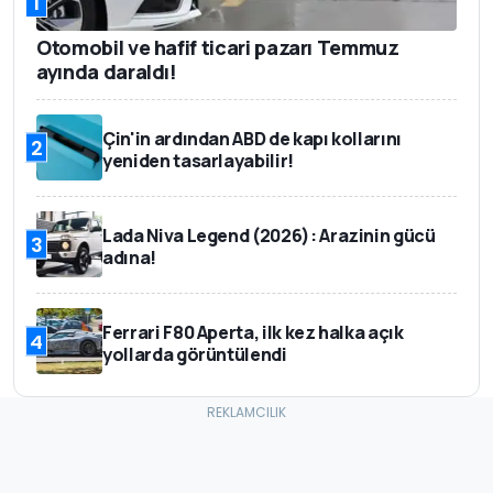
1
Otomobil ve hafif ticari pazarı Temmuz
ayında daraldı!
Çin'in ardından ABD de kapı kollarını
2
yeniden tasarlayabilir!
Lada Niva Legend (2026): Arazinin gücü
3
adına!
Ferrari F80 Aperta, ilk kez halka açık
4
yollarda görüntülendi