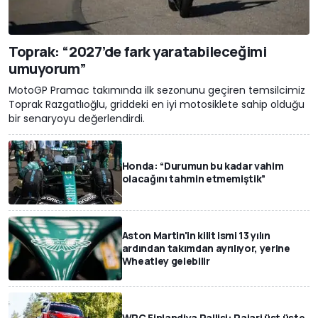
Toprak: “2027’de fark yaratabileceğimi
umuyorum”
MotoGP Pramac takımında ilk sezonunu geçiren temsilcimiz
Toprak Razgatlıoğlu, griddeki en iyi motosiklete sahip olduğu
bir senaryoyu değerlendirdi.
Honda: “Durumun bu kadar vahim
olacağını tahmin etmemiştik”
Aston Martin'in kilit ismi 13 yılın
ardından takımdan ayrılıyor, yerine
Wheatley gelebilir
WRC Finlandiya Rallisi: Pajari üst üste