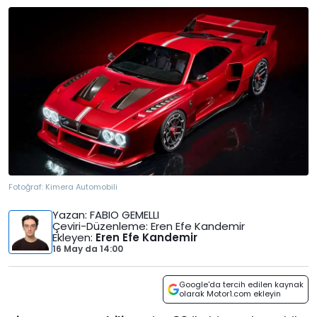
Fotoğraf:
Kimera Automobili
Yazan
: FABIO GEMELLI
Çeviri-Düzenleme
: Eren Efe Kandemir
Ekleyen
:
Eren Efe Kandemir
16 May
da
14:00
Google'da tercih edilen kaynak
olarak Motor1.com ekleyin