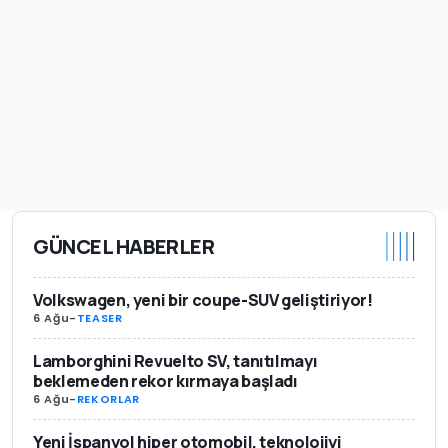
GÜNCEL HABERLER
Volkswagen, yeni bir coupe-SUV geliştiriyor!
6 Ağu
-
TEASER
Lamborghini Revuelto SV, tanıtılmayı
beklemeden rekor kırmaya başladı
6 Ağu
-
REKORLAR
Yeni İspanyol hiper otomobil, teknolojiyi