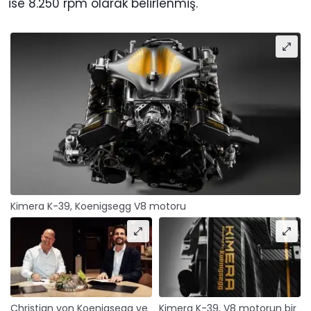
ise 8.250 rpm olarak belirlenmiş.
Kimera K-39, Koenigsegg V8 motoru
Christian von Koenigsegg ve
Kimera K-39, V8 motorun bir