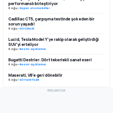
performanslı birleştiriyor
6 Ağu
-
Süper otomobiller
Cadillac CT5, çarpışma testinde şok eden bir
sorun yaşadı!
6 Ağu
-
GÜVENLİK
Lucid, Tesla Model Y'ye rakip olarak geliştirdiği
SUV'yi erteliyor
6 Ağu
-
Resmi açıklama
Bugatti Destrier: Dört tekerlekli sanat eseri
6 Ağu
-
Resmi açıklama
Maserati, V8'e geri dönebilir
6 Ağu
-
SÖYLENTİLER