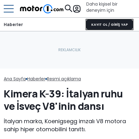
Daha kişisel bir
deneyim için
Haberler
KAYIT OL / GİRİŞ YAP
Ana Sayfa
Haberler
Resmi açıklama
Kimera K-39: İtalyan ruhu
ve İsveç V8'inin dansı
İtalyan marka, Koenigsegg imzalı V8 motora
sahip hiper otomobilini tanıttı.