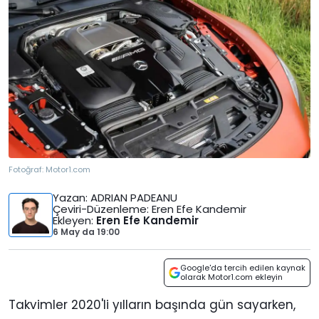
Fotoğraf:
Motor1.com
Yazan
: ADRIAN PADEANU
Çeviri-Düzenleme
: Eren Efe Kandemir
Ekleyen
:
Eren Efe Kandemir
6 May
da
19:00
Google'da tercih edilen kaynak
olarak Motor1.com ekleyin
Takvimler 2020'li yılların başında gün sayarken,