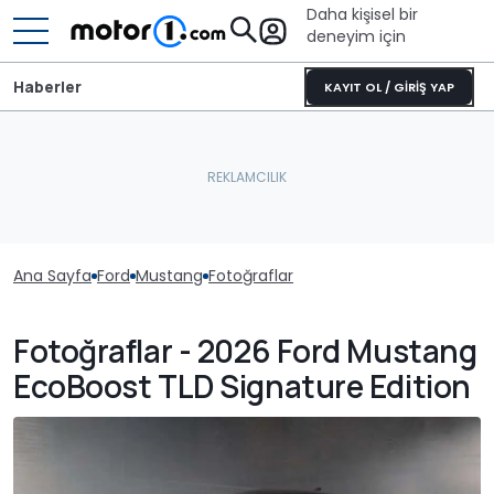
Daha kişisel bir
deneyim için
Haberler
KAYIT OL / GİRİŞ YAP
Ana Sayfa
Ford
Mustang
Fotoğraflar
Fotoğraflar - 2026 Ford Mustang
EcoBoost TLD Signature Edition