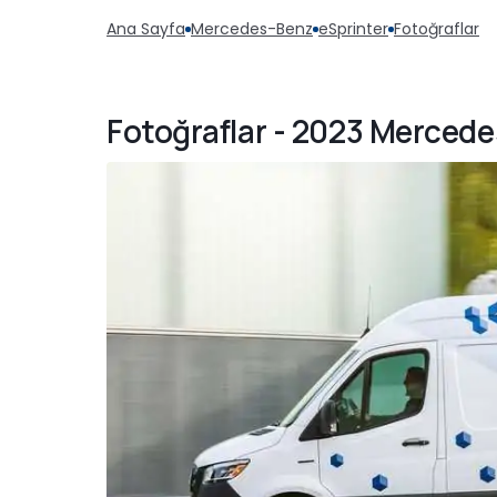
Ana Sayfa
Mercedes-Benz
eSprinter
Fotoğraflar
Fotoğraflar - 2023 Mercede