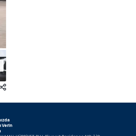
ızda
 Verin
m