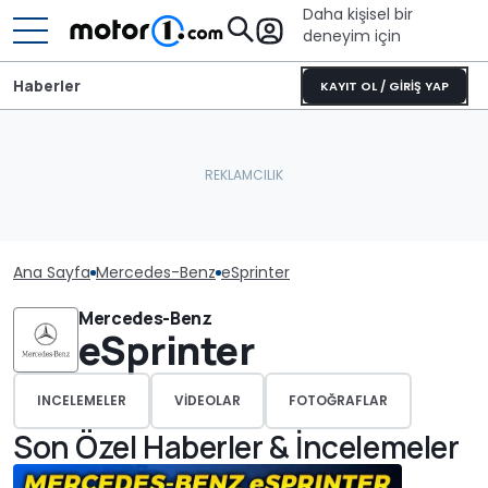
Daha kişisel bir
deneyim için
Haberler
KAYIT OL / GİRİŞ YAP
Ana Sayfa
Mercedes-Benz
eSprinter
Mercedes-Benz
eSprinter
INCELEMELER
VIDEOLAR
FOTOĞRAFLAR
Son Özel Haberler & İncelemeler