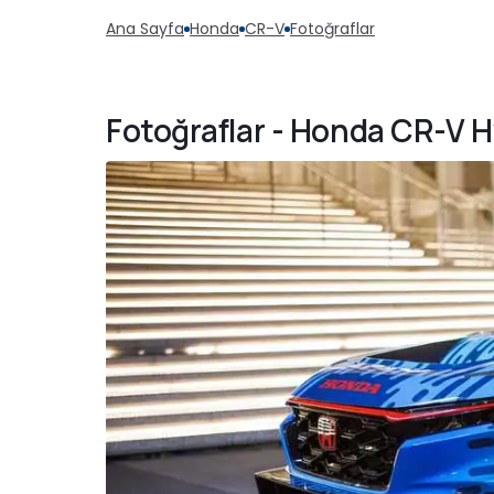
Ana Sayfa
Honda
CR-V
Fotoğraflar
Fotoğraflar - Honda CR-V H