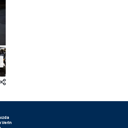
ızda
 Verin
m