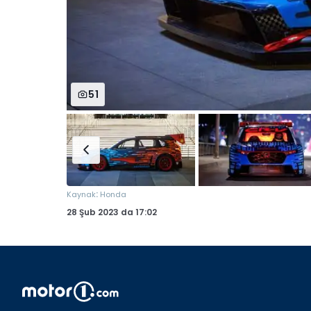
51
:
Kaynak
Honda
28 Şub 2023
da
17:02