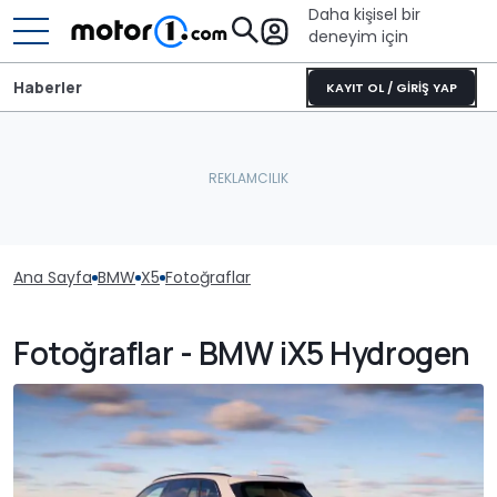
Daha kişisel bir
deneyim için
Haberler
KAYIT OL / GİRİŞ YAP
Ana Sayfa
BMW
X5
Fotoğraflar
Fotoğraflar - BMW iX5 Hydrogen