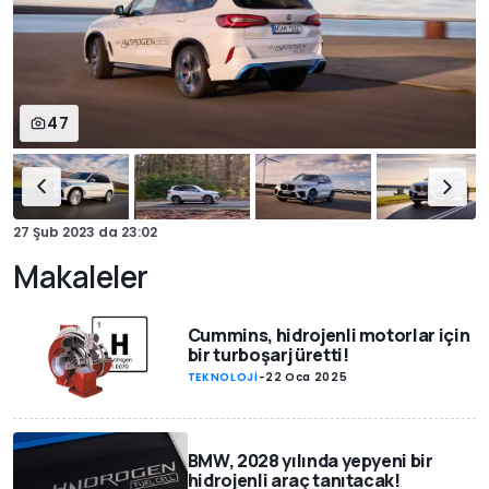
47
27 Şub 2023
da
23:02
Makaleler
Cummins, hidrojenli motorlar için
bir turboşarj üretti!
TEKNOLOJİ
-
22 Oca 2025
BMW, 2028 yılında yepyeni bir
hidrojenli araç tanıtacak!