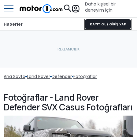
Daha kişisel bir
deneyim için
Haberler
KAYIT OL / GİRİŞ YAP
Ana Sayfa
Land Rover
Defender
Fotoğraflar
Fotoğraflar - Land Rover
Defender SVX Casus Fotoğrafları