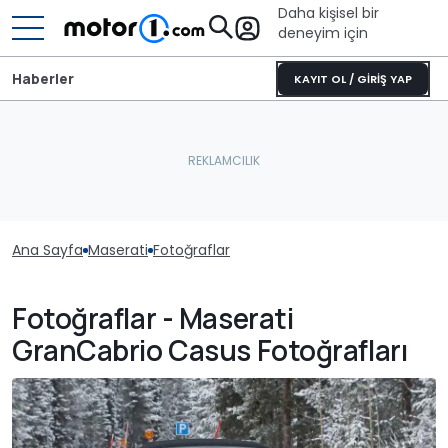
Daha kişisel bir
deneyim için
Haberler
KAYIT OL / GİRİŞ YAP
Ana Sayfa
Maserati
Fotoğraflar
Fotoğraflar - Maserati
GranCabrio Casus Fotoğrafları