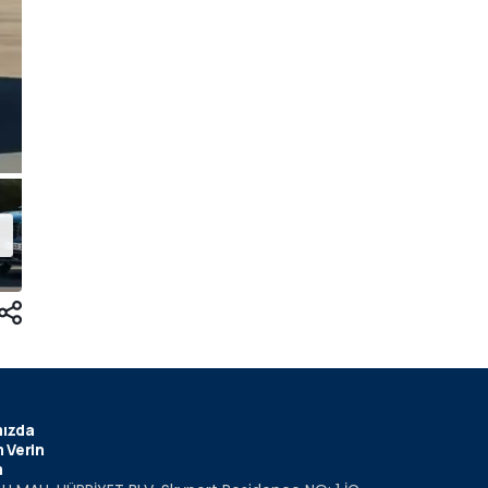
ızda
 Verin
m