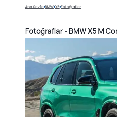
Ana Sayfa
BMW
X5
Fotoğraflar
Fotoğraflar - BMW X5 M Co