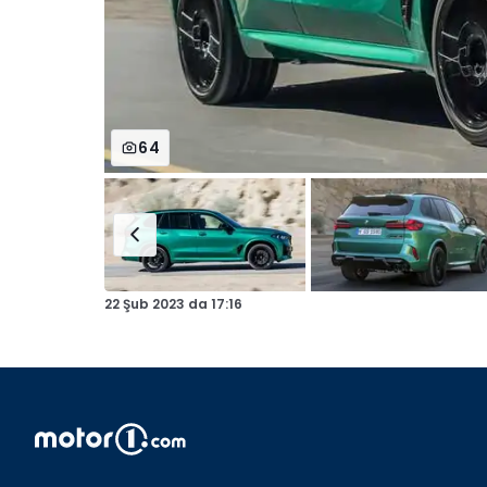
64
22 Şub 2023
da
17:16