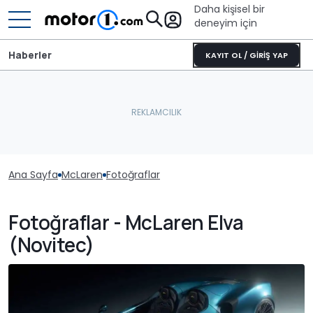
Daha kişisel bir
deneyim için
Haberler
KAYIT OL / GİRİŞ YAP
Ana Sayfa
McLaren
Fotoğraflar
Fotoğraflar - McLaren Elva
(Novitec)