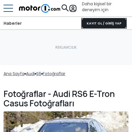
Daha kişisel bir
deneyim için
Haberler
KAYIT OL / GİRİŞ YAP
Ana Sayfa
Audi
S6
Fotoğraflar
Fotoğraflar - Audi RS6 E-Tron
Casus Fotoğrafları