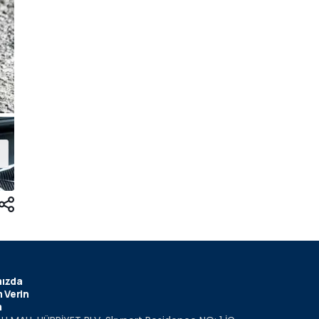
ızda
 Verin
m