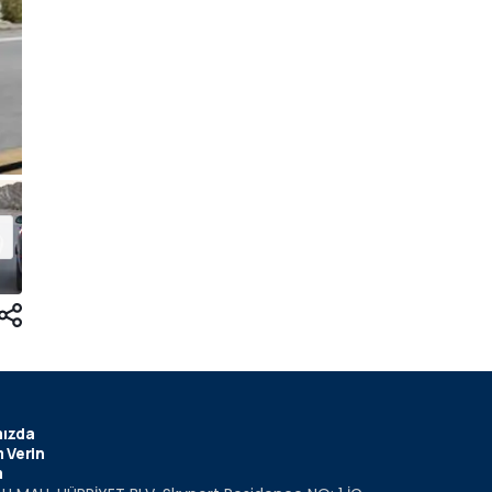
ızda
 Verin
m