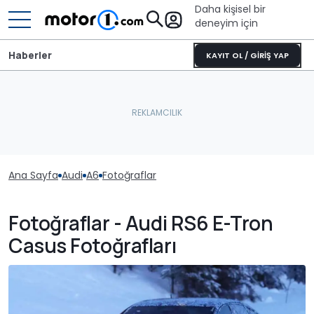
Daha kişisel bir
deneyim için
Haberler
KAYIT OL / GİRİŞ YAP
Ana Sayfa
Audi
A6
Fotoğraflar
Fotoğraflar - Audi RS6 E-Tron
Casus Fotoğrafları