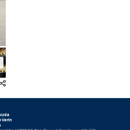
ızda
 Verin
m