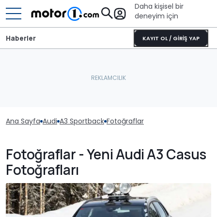
Daha kişisel bir
deneyim için
Haberler
KAYIT OL / GİRİŞ YAP
Ana Sayfa
Audi
A3 Sportback
Fotoğraflar
Fotoğraflar - Yeni Audi A3 Casus
Fotoğrafları