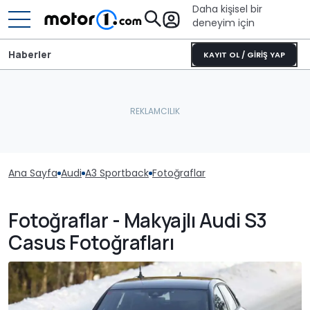
Daha kişisel bir
deneyim için
Haberler
KAYIT OL / GİRİŞ YAP
Ana Sayfa
Audi
A3 Sportback
Fotoğraflar
Fotoğraflar - Makyajlı Audi S3
Casus Fotoğrafları