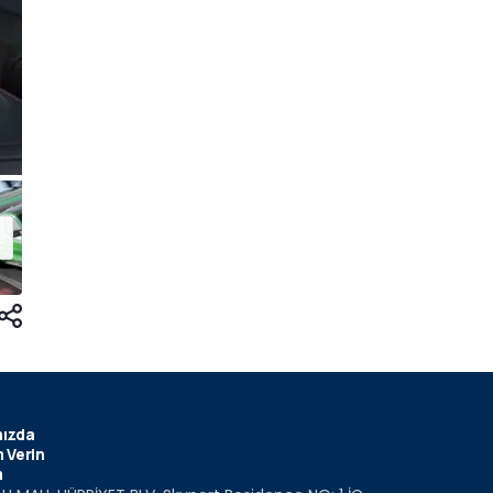
ızda
 Verin
m