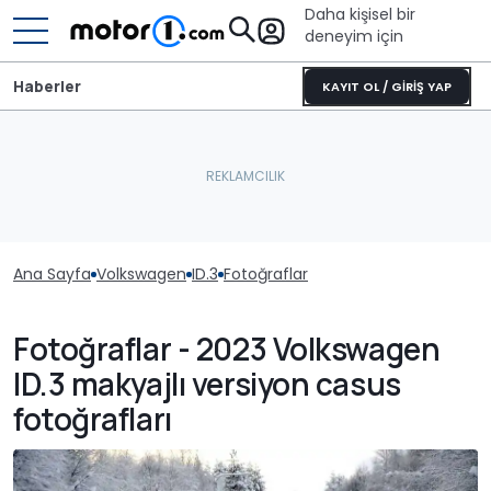
Daha kişisel bir
deneyim için
Haberler
KAYIT OL / GİRİŞ YAP
Ana Sayfa
Volkswagen
ID.3
Fotoğraflar
Fotoğraflar - 2023 Volkswagen
ID.3 makyajlı versiyon casus
fotoğrafları